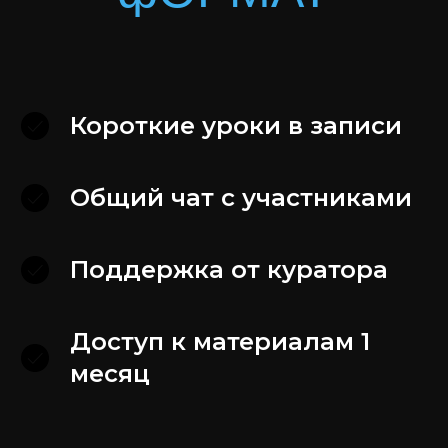
Владельцы и собственники
бизнеса
Короткие уроки в записи
Предприниматели с отделом продаж
от 1 до 50 человек
Менеджеры по продажам
Общий чат с участниками
Поддержка от куратора
Доступ к материалам 1
месяц