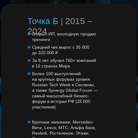
Точка Б
| 2015 –
2024
Открыл ИП, вхолодную продаю
тренинги
Средний чек вырос с 35 000
до 325 000 ₽
За 8 лет обучил 760+ компаний
в 16 странах Мира
НДРЕЯ
ПРАКТИКА
ЕРИАЛЫ
Более 100 выступлений
на крупных форумах уровня
Russian Tech Week в Сколково,
а также Synergy Global Forum —
Предобучение до старта
самый масштабный бизнес-
курса
форум в истории РФ (25 000
участников)
 год
Онлайн-интенсив «PRO |
ПРОДАЖИ»
Крупные заказчики: Mercedes-
Benz, Lexus, МТС, Альфа банк,
Reebok, Ростелеком, Этажи,